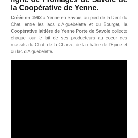
la Coopérative de Yenne.
Créée en 1962
à Yenne en Savoie, au pied de la Dent du
Chat, entre les lacs d’Aiguebelette et du Bourget,
la
Coopérative laitière de Yenne Porte de Savoie
collecte
chaque jour le lait de ses producteurs au coeur des
massifs du Chat, de la Charve, de la chaîne de l’Épine et
du lac d’Aiguebelette.