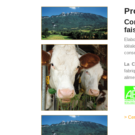
Pr
Co
fai
Elabo
idéal
conse
La C
fabri
alime
> Ce